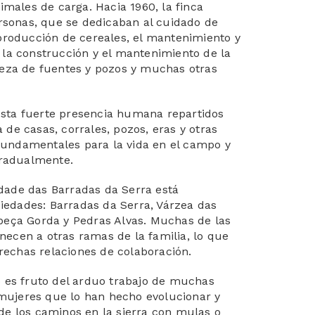
ales de carga. Hacia 1960, la finca
sonas, que se dedicaban al cuidado de
 producción de cereales, el mantenimiento y
 la construcción y el mantenimiento de la
pieza de fuentes y pozos y muchas otras
esta fuerte presencia humana repartidos
 de casas, corrales, pozos, eras y otras
fundamentales para la vida en el campo y
radualmente.
dade das Barradas da Serra está
edades: Barradas da Serra, Várzea das
abeça Gorda y Pedras Alvas. Muchas de las
necen a otras ramas de la familia, lo que
echas relaciones de colaboración.
o es fruto del arduo trabajo de muchas
mujeres que lo han hecho evolucionar y
 de los caminos en la sierra con mulas o