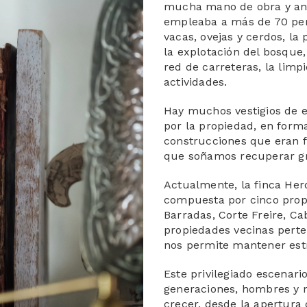
mucha mano de obra y anim
empleaba a más de 70 per
vacas, ovejas y cerdos, la
la explotación del bosque,
red de carreteras, la lim
actividades.
Hay muchos vestigios de 
por la propiedad, en forma
construcciones que eran 
que soñamos recuperar g
Actualmente, la finca Her
compuesta por cinco propi
Barradas, Corte Freire, C
propiedades vecinas perte
nos permite mantener estr
Este privilegiado escenari
generaciones, hombres y 
crecer, desde la apertura