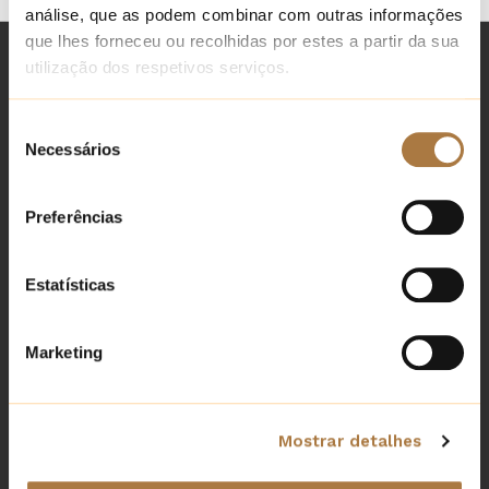
análise, que as podem combinar com outras informações
que lhes forneceu ou recolhidas por estes a partir da sua
utilização dos respetivos serviços.
Herdade das Barradas da Serra
Seleção
Estrada Nacional 261-1, Km 16, Grândola, Grândola, 7570-
Necessários
de
351, Portugal
consentimento
Links
Preferências
Blog
Estatísticas
Política de reservas y cancelaciones
Libro de Reclamaciones
Marketing
Política de cookies
Política de Confidencialidad
Mostrar detalhes
Registro Nacional de Turismo de Portugal