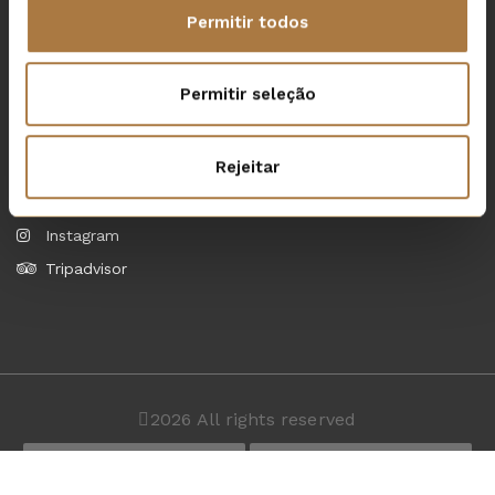
Registado no Registo Nacional de Empreendimentos
Permitir todos
Turísticos com o Nº 4526
Registado no Registo Nacional de Agentes de Animação
Turística com o Nº 314/2019
Permitir seleção
Medios sociales
Rejeitar
Facebook
Instagram
Tripadvisor
2026
All rights reserved
English
Français
Português
Español