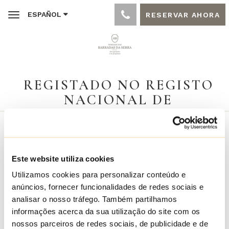
ESPAÑOL
RESERVAR AHORA
Toggle
navigation
REGISTADO NO REGISTO
NACIONAL DE
EMPREENDIMENTOS
TURÍSTICOS COM O Nº 4526
Ir a la página de registro
Este website utiliza cookies
Utilizamos cookies para personalizar conteúdo e
anúncios, fornecer funcionalidades de redes sociais e
analisar o nosso tráfego. Também partilhamos
informações acerca da sua utilização do site com os
nossos parceiros de redes sociais, de publicidade e de