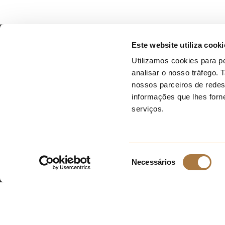
Este website utiliza cooki
Herdade das Barradas da Serra
Links
Utilizamos cookies para pe
analisar o nosso tráfego.
Estrada Nacional 261-1, Km 16,
Blog
nossos parceiros de redes
Grândola, Grândola, 7570-351,
Polític
informações que lhes forne
Portugal
serviços.
Livro d
Polític
Polític
Seleção
Necessários
de
consentimento
2026
All rights reserved