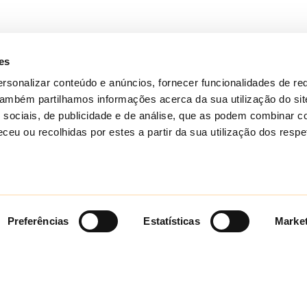
es
Registo Nacional de Turism
rsonalizar conteúdo e anúncios, fornecer funcionalidades de re
 Também partilhamos informações acerca da sua utilização do si
Registado no Registo Nacional
 sociais, de publicidade e de análise, que as podem combinar c
Empreendimentos Turísticos c
a de reserva e cancelamento
ceu ou recolhidas por estes a partir da sua utilização dos respe
4526
e Reclamações
Registado no Registo Nacional
a de Cookies
Agentes de Animação Turístic
Nº 314/2019
a de privacidade
Preferências
Estatísticas
Marke
English
Français
Português