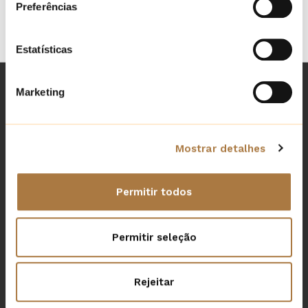
Preferências
Estatísticas
Marketing
Herdade das Barradas da Serra
Estrada Nacional 261-1, Km 16, Grândola, Grândola, 7570-
Mostrar detalhes
351, Portugal
Links
Permitir todos
Blog
Politique de réservation et d'annulation
Permitir seleção
Livre des réclamations
Politique des cookies
Rejeitar
Politique de Confidentialité