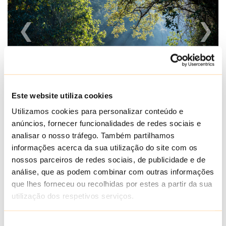
Este website utiliza cookies
Utilizamos cookies para personalizar conteúdo e
Inverno 2026 - Redução de 10%
anúncios, fornecer funcionalidades de redes sociais e
analisar o nosso tráfego. Também partilhamos
A partir de 13 de Fevereiro reabrimos as portas.
informações acerca da sua utilização do site com os
Descansados. Com campos verdes. Água a correr
nossos parceiros de redes sociais, de publicidade e de
nos riachos. Lareira acesa. Bolos caseiros. Chá
análise, que as podem combinar com outras informações
quentinho. Vinho alentejano. Bons petiscos. E com
que lhes forneceu ou recolhidas por estes a partir da sua
vagar, como se diz no Alentejo.
utilização dos respetivos serviços.
Neste recomeço estamos a oferecer uma redução
Seleção